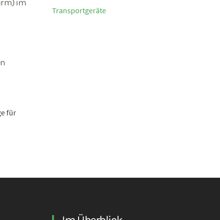
irm) im
Transportgeräte
en
e für