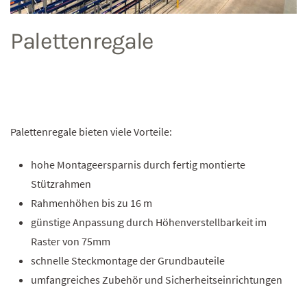
Palettenregale
Geschrieben von
HUts413s
am
28. Juli 2020
. Veröffentlicht in
Regalsysteme
.
Schreibe einen Kommentar
Palettenregale bieten viele Vorteile:
hohe Montageersparnis durch fertig montierte
Stützrahmen
Rahmenhöhen bis zu 16 m
günstige Anpassung durch Höhenverstellbarkeit im
Raster von 75mm
schnelle Steckmontage der Grundbauteile
umfangreiches Zubehör und Sicherheitseinrichtungen