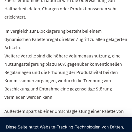
zuerst entnommen. Dadurch wird die Überwachung von
Haltbarkeitsdaten, Chargen oder Produktionsserien sehr
erleichtert.
Im Vergleich zur Blocklagerung besteht bei einem
dynamischen Palettenregal direkter Zugriff zu allen gelagerten
Artikeln.
Weitere Vorteile sind die höhere Volumenausnutzung, eine
Nutzungssteigerung bis zu 60% gegenüber konventionellen
Regalanlagen und die Erhöhung der Produktivität bei den
Kommissioniervorgängen, wodurch die Trennung von
Beschickung und Entnahme eine gegenseitige Störung
vermieden werden kann.
Außerdem spart ab einer Umschlagleistung einer Palette von
ca. 20 mal pro Jahr effektiv Kosten durch den Einsatz eines
Diese Seite nutzt Website-Tracking-Technologien von Dritten,
dynamischen Regals.