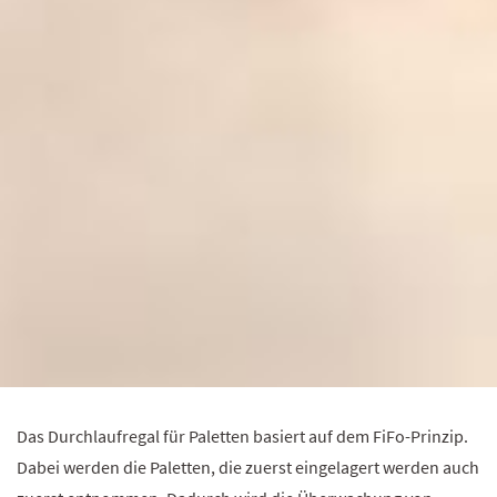
Das Durchlaufregal für Paletten basiert auf dem FiFo-Prinzip.
Dabei werden die Paletten, die zuerst eingelagert werden auch